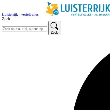
Luisterrijk - vertelt alles
Zoek
Zoek