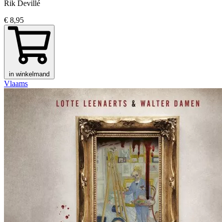
Rik Devillé
€ 8,95
in winkelmand
Vlaams