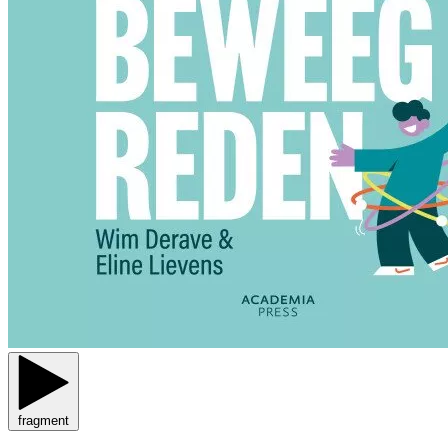
fragment