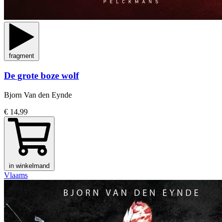
fragment
De grote boze wolf
Bjorn Van den Eynde
€ 14,99
in winkelmand
Vlaams