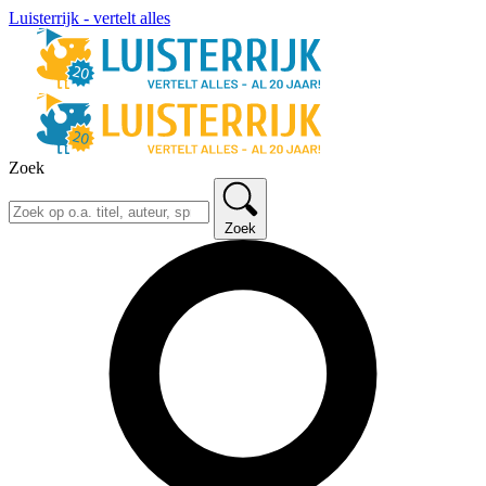
Luisterrijk - vertelt alles
Zoek
Zoek