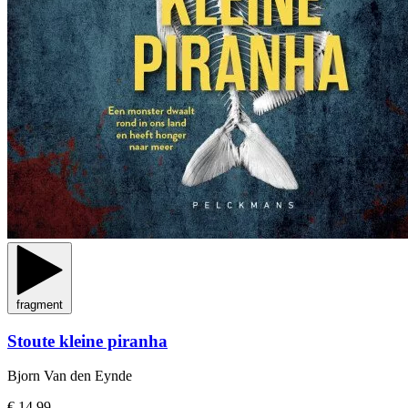
fragment
Stoute kleine piranha
Bjorn Van den Eynde
€ 14,99