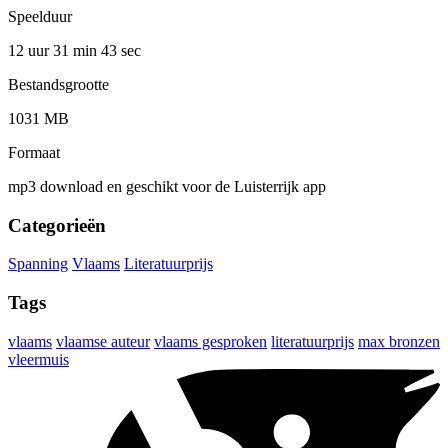
Speelduur
12 uur 31 min
43 sec
Bestandsgrootte
1031 MB
Formaat
mp3 download en geschikt voor de Luisterrijk app
Categorieën
Spanning
Vlaams
Literatuurprijs
Tags
vlaams
vlaamse auteur
vlaams gesproken
literatuurprijs
max bronzen
vleermuis