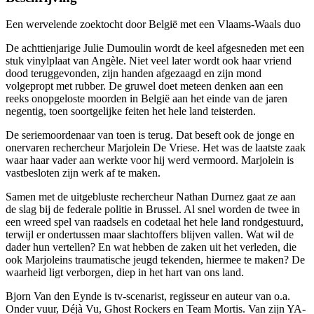
Een wervelende zoektocht door België met een Vlaams-Waals duo
De achttienjarige Julie Dumoulin wordt de keel afgesneden met een
stuk vinylplaat van Angèle. Niet veel later wordt ook haar vriend
dood teruggevonden, zijn handen afgezaagd en zijn mond
volgepropt met rubber. De gruwel doet meteen denken aan een
reeks onopgeloste moorden in België aan het einde van de jaren
negentig, toen soortgelijke feiten het hele land teisterden.
De seriemoordenaar van toen is terug. Dat beseft ook de jonge en
onervaren rechercheur Marjolein De Vriese. Het was de laatste zaak
waar haar vader aan werkte voor hij werd vermoord. Marjolein is
vastbesloten zijn werk af te maken.
Samen met de uitgebluste rechercheur Nathan Durnez gaat ze aan
de slag bij de federale politie in Brussel. Al snel worden de twee in
een wreed spel van raadsels en codetaal het hele land rondgestuurd,
terwijl er ondertussen maar slachtoffers blijven vallen. Wat wil de
dader hun vertellen? En wat hebben de zaken uit het verleden, die
ook Marjoleins traumatische jeugd tekenden, hiermee te maken? De
waarheid ligt verborgen, diep in het hart van ons land.
Bjorn Van den Eynde is tv-scenarist, regisseur en auteur van o.a.
Onder vuur, Déjà Vu, Ghost Rockers en Team Mortis. Van zijn YA-