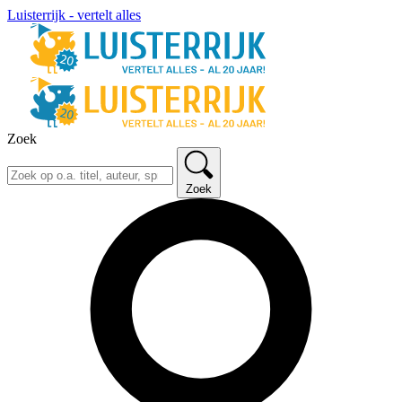
Luisterrijk - vertelt alles
Zoek
Zoek