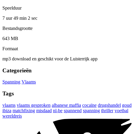
Speelduur
7 uur 49 min
2 sec
Bestandsgrootte
643 MB
Formaat
mp3 download en geschikt voor de Luisterrijk app
Categorieën
Spanning
Vlaams
Tags
vlaams
vlaams gesproken
albanese maffia
cocaïne
drugshandel
goud
ibiza
matchfixing
misdaad
nl-be
spannend
spanning
thriller
voetbal
wereldreis