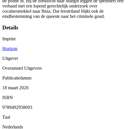
de politie in. Bij de zoektocht naar Margot leggen de speurders een
verband met een lopend gerechtelijk onderzoek over
cocaïnesmokkel naar Ibiza. Dat feesteiland blijkt ook de
eindbestemming van de queeste naar het criminele goud.
Details
Imprint
Horizon
Uitgever
Overamstel Uitgevers
Publicatiedatum
18 maart 2020
ISBN
9789492958693
Taal
Nederlands