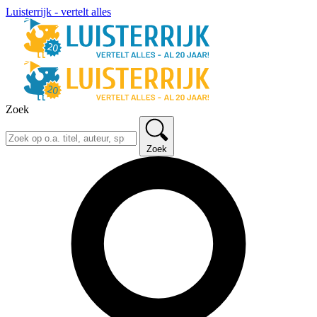
Luisterrijk - vertelt alles
Zoek
Zoek