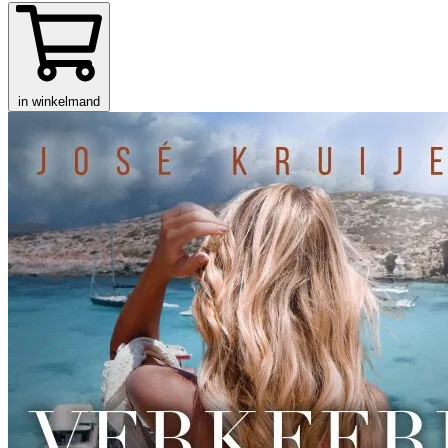
in winkelmand