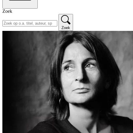
Zoek
Zoek