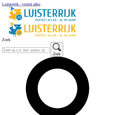
Luisterrijk - vertelt alles
Zoek
Zoek