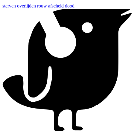
sterven
overlijden
rouw
afscheid
dood