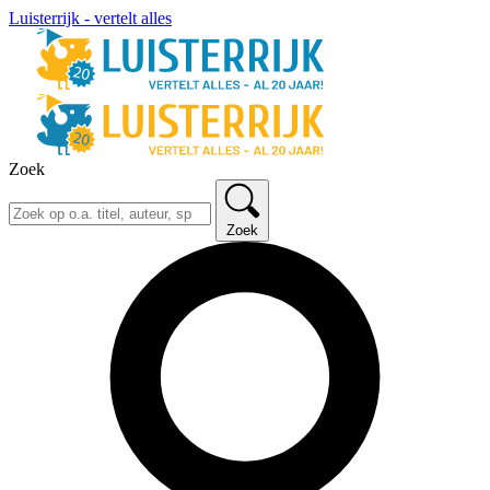
Luisterrijk - vertelt alles
Zoek
Zoek