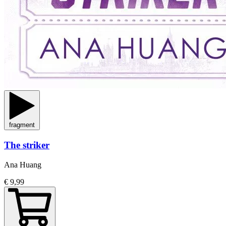
fragment
The striker
Ana Huang
€ 9,99