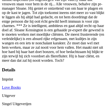
vrouwen staan voor hem in de rij... Alle vrouwen, behalve zijn pr-
manager Sloane. Hij geniet er ontzettend van om haar te plagen en
op de kast te jagen. Tot zijn toekomst ineens niet meer zo vast blijkt
te liggen als hij altijd had gedacht, en tot hem doordringt dat de
enige persoon die hij ooit écht gewild heeft immuun is voor zijn
charmes. *** Ze is intelligent, ambitieus en gaat altijd recht op haar
doel af. Sloane Kensington is een gehaaide pr-expert die gewend is
te moeten werken met moeilijke cliënten. De meest frustrerende (en
verleidelijke) is een absurd rijke erfgenaam, met kuiltjes in zijn
wangen en een iets te nonchalant karakter. Ze moet dan wel met
hem werken, maar ze zal nooit voor hem vallen. Het maakt niet uit
hoe hard hij haar hart doet bonzen, of hoe bedachtzaam hij blijkt te
zijn terwijl hij zich voordoet als flierefluiter. Hij is haar cliënt, en
meer dan dat zal hij nooit worden. Toch?
Details
Imprint
Love Books
Uitgever
Singel Uitgeverijen