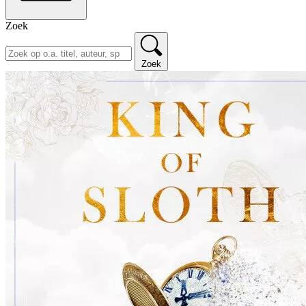
Zoek
Zoek