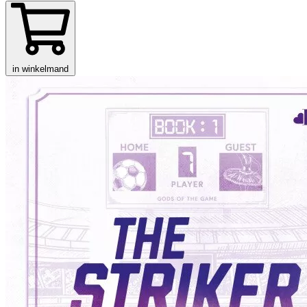
in winkelmand