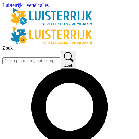
Luisterrijk - vertelt alles
Zoek
Zoek