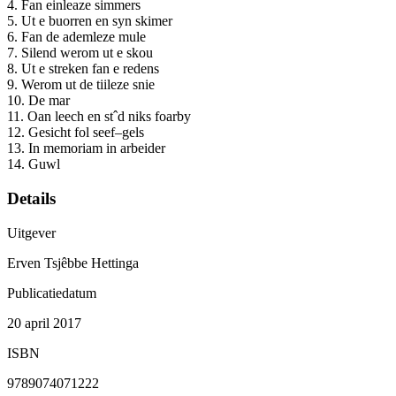
4. Fan einleaze simmers
5. Ut e buorren en syn skimer
6. Fan de ademleze mule
7. Silend werom ut e skou
8. Ut e streken fan e redens
9. Werom ut de tiileze snie
10. De mar
11. Oan leech en stˆd niks foarby
12. Gesicht fol seef–gels
13. In memoriam in arbeider
14. Guwl
Details
Uitgever
Erven Tsjêbbe Hettinga
Publicatiedatum
20 april 2017
ISBN
9789074071222