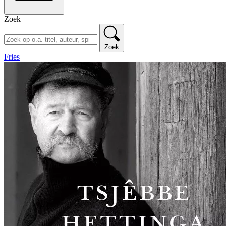
Zoek
Zoek
Fries