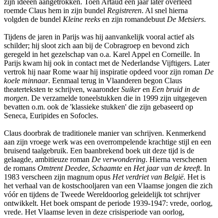
zijn ideeën aangetrokken. Toen Artaud een jaar later overleed
roemde Claus hem in zijn bundel
Registreren
. Al snel hierna
volgden de bundel
Kleine reeks
en zijn romandebuut
De Metsiers
.
Tijdens de jaren in Parijs was hij aanvankelijk vooral actief als
schilder; hij sloot zich aan bij de Cobragroep en bevond zich
geregeld in het gezelschap van o.a. Karel Appel en Corneille. In
Parijs kwam hij ook in contact met de Nederlandse Vijftigers. Later
vertrok hij naar Rome waar hij inspiratie opdeed voor zijn roman
De
koele minnaar
. Eenmaal terug in Vlaanderen begon Claus
theaterteksten te schrijven, waaronder
Suiker
en
Een bruid in de
morgen
. De verzamelde toneelstukken die in 1999 zijn uitgegeven
bevatten o.m. ook de 'klassieke stukken' die zijn gebaseerd op
Seneca, Euripides en Sofocles.
Claus doorbrak de traditionele manier van schrijven. Kenmerkend
aan zijn vroege werk was een overrompelende krachtige stijl en een
bruisend taalgebruik. Een baanbrekend boek uit deze tijd is de
gelaagde, ambitieuze roman
De verwondering
. Hierna verschenen
de romans
Omtrent Deedee
,
Schaamte
en
Het jaar van de kreeft
. In
1983 verscheen zijn magnum opus
Het verdriet van België
. Het is
het verhaal van de kostschooljaren van een Vlaamse jongen die zich
vóór en tijdens de Tweede Wereldoorlog geleidelijk tot schrijver
ontwikkelt. Het boek omspant de periode 1939-1947: vrede, oorlog,
vrede. Het Vlaamse leven in deze crisisperiode van oorlog,