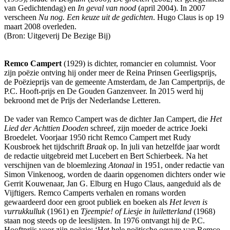
van Gedichtendag) en
In geval van nood
(april 2004). In 2007
verscheen
Nu nog. Een keuze uit de gedichten
. Hugo Claus is op 19
maart 2008 overleden.
(Bron: Uitgeverij De Bezige Bij)
Remco Campert
(1929) is dichter, romancier en columnist. Voor
zijn poëzie ontving hij onder meer de Reina Prinsen Geerligsprijs,
de Poëzieprijs van de gemeente Amsterdam, de Jan Campertprijs, de
P.C. Hooft-prijs en De Gouden Ganzenveer. In 2015 werd hij
bekroond met de Prijs der Nederlandse Letteren.
De vader van Remco Campert was de dichter Jan Campert, die
Het
Lied der Achttien Dooden
schreef, zijn moeder de actrice Joeki
Broedelet. Voorjaar 1950 richt Remco Campert met Rudy
Kousbroek het tijdschrift
Braak
op. In juli van hetzelfde jaar wordt
de redactie uitgebreid met Lucebert en Bert Schierbeek. Na het
verschijnen van de bloemlezing
Atonaal
in 1951, onder redactie van
Simon Vinkenoog, worden de daarin opgenomen dichters onder wie
Gerrit Kouwenaar, Jan G. Elburg en Hugo Claus, aangeduid als de
Vijftigers. Remco Camperts verhalen en romans worden
gewaardeerd door een groot publiek en boeken als
Het leven is
vurrukkulluk
(1961) en
Tjeempie! of Liesje in luiletterland
(1968)
staan nog steeds op de leeslijsten. In 1976 ontvangt hij de P.C.
Hooftprijs voor zijn poëzie: ‘Het hele poëtische oeuvre van Remco