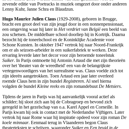
zevende editie van Poetracks in muziek omgezet door onder anderen
Lenny Kuhr, Janne Schra en Blaudzun.
Hugo Maurice Julien Claus
(1929-2008), geboren in Brugge,
bracht een groot deel van zijn jeugd door in een nonnenpensionaat,
een omgeving waar hij later in
Het verdriet van België
een beeld van
zou schetsen. De middelbare school doorliep hij in Kortrijk. Daarna
bezocht hij de toneelschool en de Koninklijke Academie voor
Schone Kunsten. In oktober 1947 vertrok hij naar Noord-Frankrijk
om er als seizoen-arbeider in een suikerfabriek te werken. Deze
ervaring leverde later het decor voor zijn beroemde toneelstuk
Suiker
. In Parijs ontmoette hij Antonin Artaud die met zijn theorieën
over het 'theater van de wreedheid' een van de belangrijkste
vertegenwoordigers van het surrealisme was. Claus voelde zich tot
zijn ideeën aangetrokken. Toen Artaud een jaar later overleed
roemde Claus hem in zijn bundel
Registreren
. Al snel hierna
volgden de bundel
Kleine reeks
en zijn romandebuut
De Metsiers
.
Tijdens de jaren in Parijs was hij aanvankelijk vooral actief als
schilder; hij sloot zich aan bij de Cobragroep en bevond zich
geregeld in het gezelschap van o.a. Karel Appel en Corneille. In
Parijs kwam hij ook in contact met de Nederlandse Vijftigers. Later
vertrok hij naar Rome waar hij inspiratie opdeed voor zijn roman
De
koele minnaar
. Eenmaal terug in Vlaanderen begon Claus
theaterteksten te schrijven, waaronder
Suiker
en
Een bruid in de