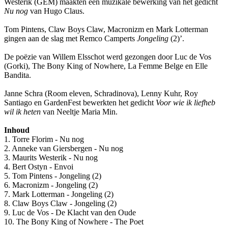
Westerik (GEM) maakten een muzikale bewerking van het gedicht
Nu nog
van Hugo Claus.
Tom Pintens, Claw Boys Claw, Macronizm en Mark Lotterman
gingen aan de slag met Remco Camperts
Jongeling
(2)’.
De poëzie van Willem Elsschot werd gezongen door Luc de Vos
(Gorki), The Bony King of Nowhere, La Femme Belge en Elle
Bandita.
Janne Schra (Room eleven, Schradinova), Lenny Kuhr, Roy
Santiago en GardenFest bewerkten het gedicht
Voor wie ik liefheb
wil ik heten
van Neeltje Maria Min.
Inhoud
1. Torre Florim - Nu nog
2. Anneke van Giersbergen - Nu nog
3. Maurits Westerik - Nu nog
4. Bert Ostyn - Envoi
5. Tom Pintens - Jongeling (2)
6. Macronizm - Jongeling (2)
7. Mark Lotterman - Jongeling (2)
8. Claw Boys Claw - Jongeling (2)
9. Luc de Vos - De Klacht van den Oude
10. The Bony King of Nowhere - The Poet