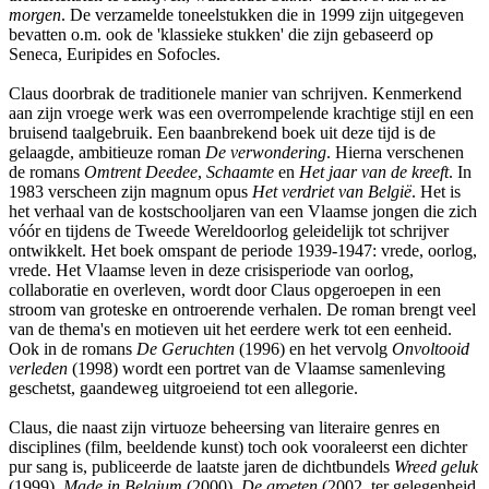
morgen
. De verzamelde toneelstukken die in 1999 zijn uitgegeven
bevatten o.m. ook de 'klassieke stukken' die zijn gebaseerd op
Seneca, Euripides en Sofocles.
Claus doorbrak de traditionele manier van schrijven. Kenmerkend
aan zijn vroege werk was een overrompelende krachtige stijl en een
bruisend taalgebruik. Een baanbrekend boek uit deze tijd is de
gelaagde, ambitieuze roman
De verwondering
. Hierna verschenen
de romans
Omtrent Deedee
,
Schaamte
en
Het jaar van de kreeft
. In
1983 verscheen zijn magnum opus
Het verdriet van België
. Het is
het verhaal van de kostschooljaren van een Vlaamse jongen die zich
vóór en tijdens de Tweede Wereldoorlog geleidelijk tot schrijver
ontwikkelt. Het boek omspant de periode 1939-1947: vrede, oorlog,
vrede. Het Vlaamse leven in deze crisisperiode van oorlog,
collaboratie en overleven, wordt door Claus opgeroepen in een
stroom van groteske en ontroerende verhalen. De roman brengt veel
van de thema's en motieven uit het eerdere werk tot een eenheid.
Ook in de romans
De Geruchten
(1996) en het vervolg
Onvoltooid
verleden
(1998) wordt een portret van de Vlaamse samenleving
geschetst, gaandeweg uitgroeiend tot een allegorie.
Claus, die naast zijn virtuoze beheersing van literaire genres en
disciplines (film, beeldende kunst) toch ook vooraleerst een dichter
pur sang is, publiceerde de laatste jaren de dichtbundels
Wreed geluk
(1999),
Made in Belgium
(2000),
De groeten
(2002, ter gelegenheid