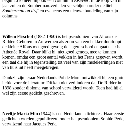
begin 2016 heeft hij ook een column in
Elsevier
. In de loop van dit
jaar zullen de Somberman-verhalen verschijnen onder de titel
Somberman op drift
en eveneens een nieuwe bundeling van zijn
columns.
Willem Elsschot
(1882-1960) is het pseudoniem van Alfons de
Ridder. Geboren in Antwerpen als zoon van een bakker doorloopt
de kleine Alfons met goed gevolg de lagere school en gaat naar het
Athenée Royal. Daar blijkt hij niet goed genoeg mee te kunnen
komen, omdat een groot aantal vakken in het Frans gegeven wordt,
een taal die hij in tegenstelling tot veel van zijn medeleerlingen niet
van huis uit heeft meegekregen.
Dankzij zijn leraar Nederlands Pol de Mont ontwikkelt hij een grote
liefde voor de literatuur. Dit kan niet verhinderen dat De Ridder in
1898 zonder diploma van school verwijderd wordt. Toen had hij al
wel zijn eerste gedicht geschreven.
Neeltje Maria Min
(1944) is een Nederlands dichteres. Haar eerste
gedichten werden gepubliceerd onder het pseudoniem Sophie Perk,
verwijzend naar Jacques Perk.