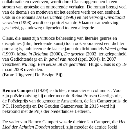
collaboratie en overleven, wordt door Claus opgeroepen in een
stroom van groteske en ontroerende verhalen. De roman brengt veel
van de thema's en motieven uit het eerdere werk tot een eenheid.
Ook in de romans
De Geruchten
(1996) en het vervolg
Onvoltooid
verleden
(1998) wordt een portret van de Vlaamse samenleving
geschetst, gaandeweg uitgroeiend tot een allegorie.
Claus, die naast zijn virtuoze beheersing van literaire genres en
disciplines (film, beeldende kunst) toch ook vooraleerst een dichter
pur sang is, publiceerde de laatste jaren de dichtbundels
Wreed geluk
(1999),
Made in Belgium
(2000),
De groeten
(2002, ter gelegenheid
van Gedichtendag) en
In geval van nood
(april 2004). In 2007
verscheen
Nu nog. Een keuze uit de gedichten
. Hugo Claus is op 19
maart 2008 overleden.
(Bron: Uitgeverij De Bezige Bij)
Remco Campert
(1929) is dichter, romancier en columnist. Voor
zijn poëzie ontving hij onder meer de Reina Prinsen Geerligsprijs,
de Poëzieprijs van de gemeente Amsterdam, de Jan Campertprijs, de
P.C. Hooft-prijs en De Gouden Ganzenveer. In 2015 werd hij
bekroond met de Prijs der Nederlandse Letteren.
De vader van Remco Campert was de dichter Jan Campert, die
Het
Lied der Achttien Dooden
schreef, zijn moeder de actrice Joeki