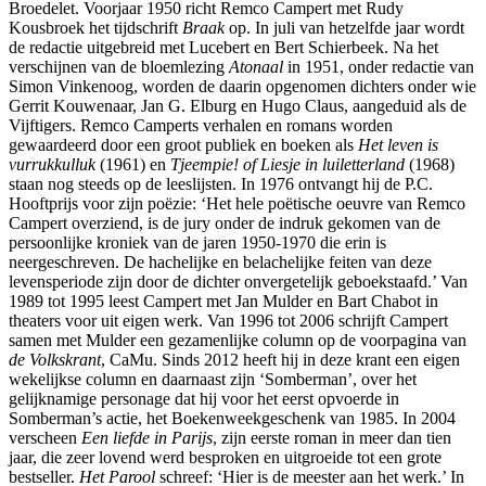
Broedelet. Voorjaar 1950 richt Remco Campert met Rudy
Kousbroek het tijdschrift
Braak
op. In juli van hetzelfde jaar wordt
de redactie uitgebreid met Lucebert en Bert Schierbeek. Na het
verschijnen van de bloemlezing
Atonaal
in 1951, onder redactie van
Simon Vinkenoog, worden de daarin opgenomen dichters onder wie
Gerrit Kouwenaar, Jan G. Elburg en Hugo Claus, aangeduid als de
Vijftigers. Remco Camperts verhalen en romans worden
gewaardeerd door een groot publiek en boeken als
Het leven is
vurrukkulluk
(1961) en
Tjeempie! of Liesje in luiletterland
(1968)
staan nog steeds op de leeslijsten. In 1976 ontvangt hij de P.C.
Hooftprijs voor zijn poëzie: ‘Het hele poëtische oeuvre van Remco
Campert overziend, is de jury onder de indruk gekomen van de
persoonlijke kroniek van de jaren 1950-1970 die erin is
neergeschreven. De hachelijke en belachelijke feiten van deze
levensperiode zijn door de dichter onvergetelijk geboekstaafd.’ Van
1989 tot 1995 leest Campert met Jan Mulder en Bart Chabot in
theaters voor uit eigen werk. Van 1996 tot 2006 schrijft Campert
samen met Mulder een gezamenlijke column op de voorpagina van
de Volkskrant
, CaMu. Sinds 2012 heeft hij in deze krant een eigen
wekelijkse column en daarnaast zijn ‘Somberman’, over het
gelijknamige personage dat hij voor het eerst opvoerde in
Somberman’s actie, het Boekenweekgeschenk van 1985. In 2004
verscheen
Een liefde in Parijs
, zijn eerste roman in meer dan tien
jaar, die zeer lovend werd besproken en uitgroeide tot een grote
bestseller.
Het Parool
schreef: ‘Hier is de meester aan het werk.’ In