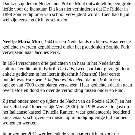
Dankzij zijn leraar Nederlands Pol de Mont ontwikkelt hij een grote
liefde voor de literatuur. Dit kan niet verhinderen dat De Ridder in
1898 zonder diploma van school verwijderd wordt. Toen had hij al
wel zijn eerste gedicht geschreven.
Neeltje Maria Min
(1944) is een Nederlands dichteres. Haar eerste
gedichten werden gepubliceerd onder het pseudoniem Sophie Perk,
verwijzend naar Jacques Perk.
In 1964 verschenen drie gedichten van haar in het Nederlands
cultureel en literair tijdschrift
De Gids
, twee jaar later gevolgd door
enkele gedichten in het literair tijdschrift
Maatstaf
. Haar eerste
bundel was
Voor wie ik liefheb wil ik heten
, dat in 1966 in een
oplage van 7000 exemplaren verscheen. Haar gedichten daarin gaan
over liefde en dood en over de verhouding tussen ouder en kind.
Zij trad onder meer op tijdens de Nacht van de Poëzie (2007) en het
poëziefestival Onbederf'lijk Vers (2006). In 1998 was zij te gast op
het Italiaanse kasteel Civitella Ranieri, waar getalenteerde beeldend
kunstenaars, schrijvers en musici op uitnodiging enige tijd kunnen
wonen en werken.
In november 2011 werden enkele van haar gedichten voor de