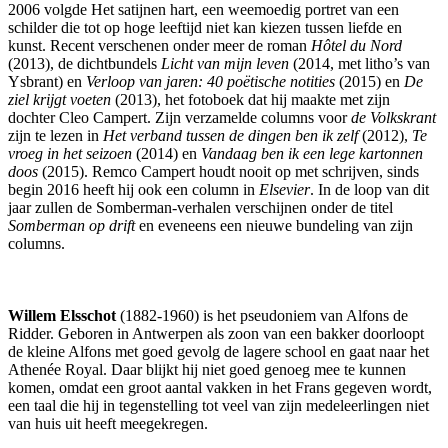
2006 volgde Het satijnen hart, een weemoedig portret van een
schilder die tot op hoge leeftijd niet kan kiezen tussen liefde en
kunst. Recent verschenen onder meer de roman
Hôtel du Nord
(2013), de dichtbundels
Licht van mijn leven
(2014, met litho’s van
Ysbrant) en
Verloop van jaren: 40 poëtische notities
(2015) en
De
ziel krijgt voeten
(2013), het fotoboek dat hij maakte met zijn
dochter Cleo Campert. Zijn verzamelde columns voor
de Volkskrant
zijn te lezen in
Het verband tussen de dingen ben ik zelf
(2012),
Te
vroeg in het seizoen
(2014) en
Vandaag ben ik een lege kartonnen
doos
(2015). Remco Campert houdt nooit op met schrijven, sinds
begin 2016 heeft hij ook een column in
Elsevier
. In de loop van dit
jaar zullen de Somberman-verhalen verschijnen onder de titel
Somberman op drift
en eveneens een nieuwe bundeling van zijn
columns.
Willem Elsschot
(1882-1960) is het pseudoniem van Alfons de
Ridder. Geboren in Antwerpen als zoon van een bakker doorloopt
de kleine Alfons met goed gevolg de lagere school en gaat naar het
Athenée Royal. Daar blijkt hij niet goed genoeg mee te kunnen
komen, omdat een groot aantal vakken in het Frans gegeven wordt,
een taal die hij in tegenstelling tot veel van zijn medeleerlingen niet
van huis uit heeft meegekregen.