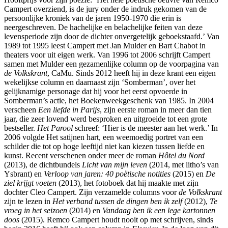
Campert overziend, is de jury onder de indruk gekomen van de
persoonlijke kroniek van de jaren 1950-1970 die erin is
neergeschreven. De hachelijke en belachelijke feiten van deze
levensperiode zijn door de dichter onvergetelijk geboekstaafd.’ Van
1989 tot 1995 leest Campert met Jan Mulder en Bart Chabot in
theaters voor uit eigen werk. Van 1996 tot 2006 schrijft Campert
samen met Mulder een gezamenlijke column op de voorpagina van
de Volkskrant
, CaMu. Sinds 2012 heeft hij in deze krant een eigen
wekelijkse column en daarnaast zijn ‘Somberman’, over het
gelijknamige personage dat hij voor het eerst opvoerde in
Somberman’s actie, het Boekenweekgeschenk van 1985. In 2004
verscheen
Een liefde in Parijs
, zijn eerste roman in meer dan tien
jaar, die zeer lovend werd besproken en uitgroeide tot een grote
bestseller.
Het Parool
schreef: ‘Hier is de meester aan het werk.’ In
2006 volgde Het satijnen hart, een weemoedig portret van een
schilder die tot op hoge leeftijd niet kan kiezen tussen liefde en
kunst. Recent verschenen onder meer de roman
Hôtel du Nord
(2013), de dichtbundels
Licht van mijn leven
(2014, met litho’s van
Ysbrant) en
Verloop van jaren: 40 poëtische notities
(2015) en
De
ziel krijgt voeten
(2013), het fotoboek dat hij maakte met zijn
dochter Cleo Campert. Zijn verzamelde columns voor
de Volkskrant
zijn te lezen in
Het verband tussen de dingen ben ik zelf
(2012),
Te
vroeg in het seizoen
(2014) en
Vandaag ben ik een lege kartonnen
doos
(2015). Remco Campert houdt nooit op met schrijven, sinds