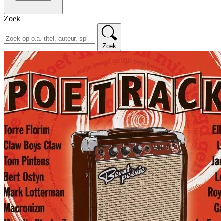
Zoek
Zoek