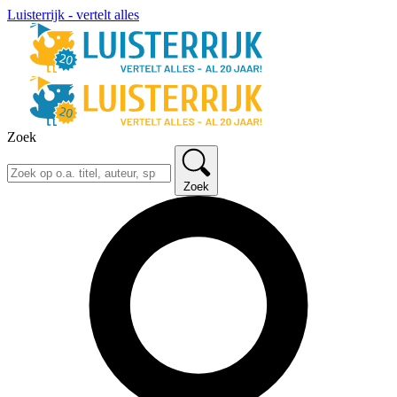
Luisterrijk - vertelt alles
Zoek
Zoek