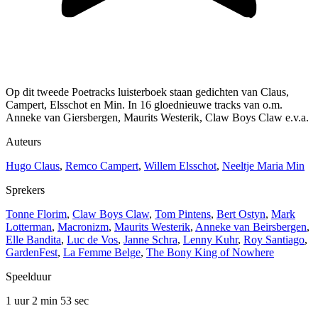
Op dit tweede Poetracks luisterboek staan gedichten van Claus,
Campert, Elsschot en Min. In 16 gloednieuwe tracks van o.m.
Anneke van Giersbergen, Maurits Westerik, Claw Boys Claw e.v.a.
Auteurs
Hugo Claus
,
Remco Campert
,
Willem Elsschot
,
Neeltje Maria Min
Sprekers
Tonne Florim
,
Claw Boys Claw
,
Tom Pintens
,
Bert Ostyn
,
Mark
Lotterman
,
Macronizm
,
Maurits Westerik
,
Anneke van Beirsbergen
,
Elle Bandita
,
Luc de Vos
,
Janne Schra
,
Lenny Kuhr
,
Roy Santiago
,
GardenFest
,
La Femme Belge
,
The Bony King of Nowhere
Speelduur
1 uur 2 min
53 sec