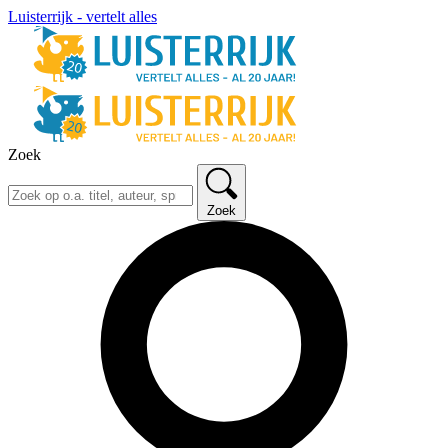
Luisterrijk - vertelt alles
Zoek
Zoek