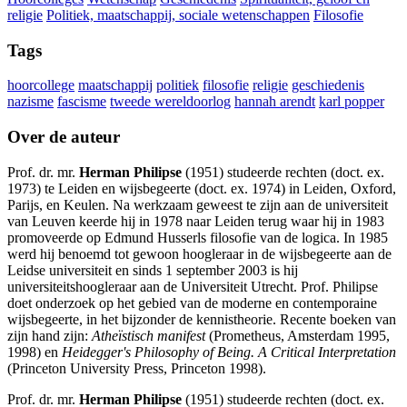
religie
Politiek, maatschappij, sociale wetenschappen
Filosofie
Tags
hoorcollege
maatschappij
politiek
filosofie
religie
geschiedenis
nazisme
fascisme
tweede wereldoorlog
hannah arendt
karl popper
Over de auteur
Prof. dr. mr.
Herman Philipse
(1951) studeerde rechten (doct. ex.
1973) te Leiden en wijsbegeerte (doct. ex. 1974) in Leiden, Oxford,
Parijs, en Keulen. Na werkzaam geweest te zijn aan de universiteit
van Leuven keerde hij in 1978 naar Leiden terug waar hij in 1983
promoveerde op Edmund Husserls filosofie van de logica. In 1985
werd hij benoemd tot gewoon hoogleraar in de wijsbegeerte aan de
Leidse universiteit en sinds 1 september 2003 is hij
universiteitshoogleraar aan de Universiteit Utrecht. Prof. Philipse
doet onderzoek op het gebied van de moderne en contemporaine
wijsbegeerte, in het bijzonder de kennistheorie. Recente boeken van
zijn hand zijn:
Atheïstisch manifest
(Prometheus, Amsterdam 1995,
1998) en
Heidegger's Philosophy of Being. A Critical Interpretation
(Princeton University Press, Princeton 1998).
Prof. dr. mr.
Herman Philipse
(1951) studeerde rechten (doct. ex.