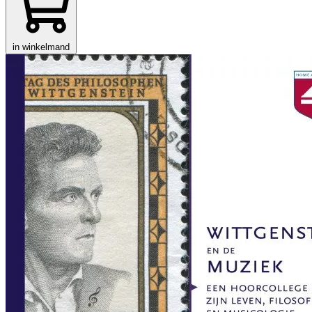
in winkelmand