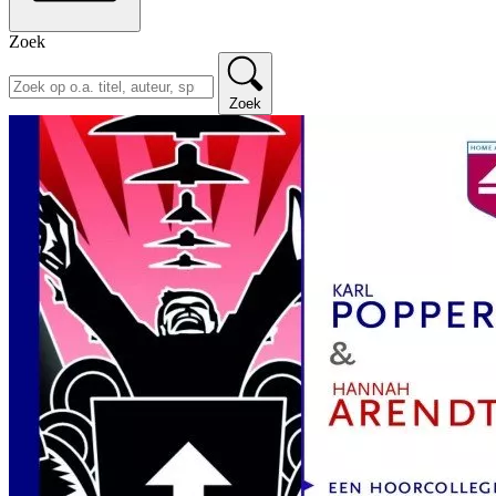
Zoek
Zoek