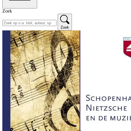
Zoek
Zoek