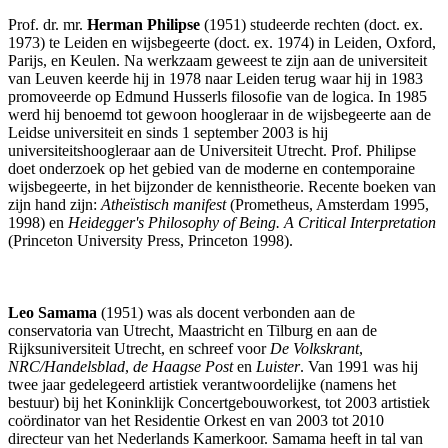
Prof. dr. mr.
Herman Philipse
(1951) studeerde rechten (doct. ex.
1973) te Leiden en wijsbegeerte (doct. ex. 1974) in Leiden, Oxford,
Parijs, en Keulen. Na werkzaam geweest te zijn aan de universiteit
van Leuven keerde hij in 1978 naar Leiden terug waar hij in 1983
promoveerde op Edmund Husserls filosofie van de logica. In 1985
werd hij benoemd tot gewoon hoogleraar in de wijsbegeerte aan de
Leidse universiteit en sinds 1 september 2003 is hij
universiteitshoogleraar aan de Universiteit Utrecht. Prof. Philipse
doet onderzoek op het gebied van de moderne en contemporaine
wijsbegeerte, in het bijzonder de kennistheorie. Recente boeken van
zijn hand zijn:
Atheïstisch manifest
(Prometheus, Amsterdam 1995,
1998) en
Heidegger's Philosophy of Being. A Critical Interpretation
(Princeton University Press, Princeton 1998).
Leo Samama
(1951) was als docent verbonden aan de
conservatoria van Utrecht, Maastricht en Tilburg en aan de
Rijksuniversiteit Utrecht, en schreef voor
De Volkskrant
,
NRC/Handelsblad
,
de Haagse Post
en
Luister
. Van 1991 was hij
twee jaar gedelegeerd artistiek verantwoordelijke (namens het
bestuur) bij het Koninklijk Concertgebouworkest, tot 2003 artistiek
coördinator van het Residentie Orkest en van 2003 tot 2010
directeur van het Nederlands Kamerkoor. Samama heeft in tal van