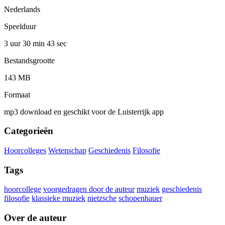
Nederlands
Speelduur
3 uur 30 min
43 sec
Bestandsgrootte
143 MB
Formaat
mp3 download en geschikt voor de Luisterrijk app
Categorieën
Hoorcolleges
Wetenschap
Geschiedenis
Filosofie
Tags
hoorcollege
voorgedragen door de auteur
muziek
geschiedenis
filosofie
klassieke muziek
nietzsche
schopenhauer
Over de auteur