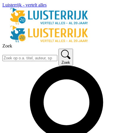
Luisterrijk - vertelt alles
Zoek
Zoek