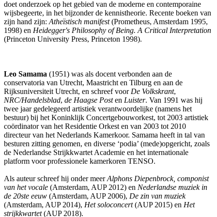
doet onderzoek op het gebied van de moderne en contemporaine
wijsbegeerte, in het bijzonder de kennistheorie. Recente boeken van
zijn hand zijn:
Atheïstisch manifest
(Prometheus, Amsterdam 1995,
1998) en
Heidegger's Philosophy of Being. A Critical Interpretation
(Princeton University Press, Princeton 1998).
Leo Samama
(1951) was als docent verbonden aan de
conservatoria van Utrecht, Maastricht en Tilburg en aan de
Rijksuniversiteit Utrecht, en schreef voor
De Volkskrant
,
NRC/Handelsblad
,
de Haagse Post
en
Luister
. Van 1991 was hij
twee jaar gedelegeerd artistiek verantwoordelijke (namens het
bestuur) bij het Koninklijk Concertgebouworkest, tot 2003 artistiek
coördinator van het Residentie Orkest en van 2003 tot 2010
directeur van het Nederlands Kamerkoor. Samama heeft in tal van
besturen zitting genomen, en diverse ‘podia’ (mede)opgericht, zoals
de Nederlandse Strijkkwartet Academie en het internationale
platform voor professionele kamerkoren TENSO.
Als auteur schreef hij onder meer
Alphons Diepenbrock, componist
van het vocale
(Amsterdam, AUP 2012) en
Nederlandse muziek in
de 20ste eeuw
(Amsterdam, AUP 2006),
De zin van muziek
(Amsterdam, AUP 2014),
Het soloconcert
(AUP 2015) en
Het
strijkkwartet
(AUP 2018).