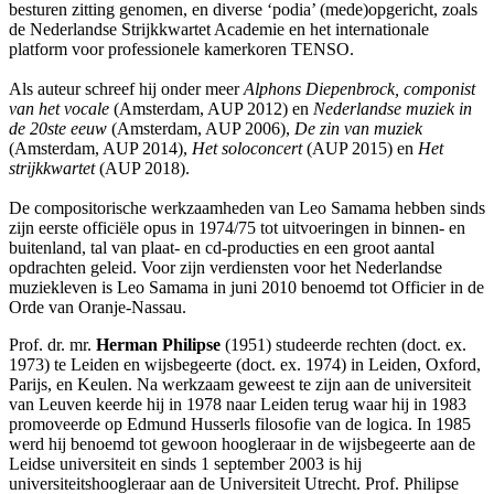
besturen zitting genomen, en diverse ‘podia’ (mede)opgericht, zoals
de Nederlandse Strijkkwartet Academie en het internationale
platform voor professionele kamerkoren TENSO.
Als auteur schreef hij onder meer
Alphons Diepenbrock, componist
van het vocale
(Amsterdam, AUP 2012) en
Nederlandse muziek in
de 20ste eeuw
(Amsterdam, AUP 2006),
De zin van muziek
(Amsterdam, AUP 2014),
Het soloconcert
(AUP 2015) en
Het
strijkkwartet
(AUP 2018).
De compositorische werkzaamheden van Leo Samama hebben sinds
zijn eerste officiële opus in 1974/75 tot uitvoeringen in binnen- en
buitenland, tal van plaat- en cd-producties en een groot aantal
opdrachten geleid. Voor zijn verdiensten voor het Nederlandse
muziekleven is Leo Samama in juni 2010 benoemd tot Officier in de
Orde van Oranje-Nassau.
Prof. dr. mr.
Herman Philipse
(1951) studeerde rechten (doct. ex.
1973) te Leiden en wijsbegeerte (doct. ex. 1974) in Leiden, Oxford,
Parijs, en Keulen. Na werkzaam geweest te zijn aan de universiteit
van Leuven keerde hij in 1978 naar Leiden terug waar hij in 1983
promoveerde op Edmund Husserls filosofie van de logica. In 1985
werd hij benoemd tot gewoon hoogleraar in de wijsbegeerte aan de
Leidse universiteit en sinds 1 september 2003 is hij
universiteitshoogleraar aan de Universiteit Utrecht. Prof. Philipse