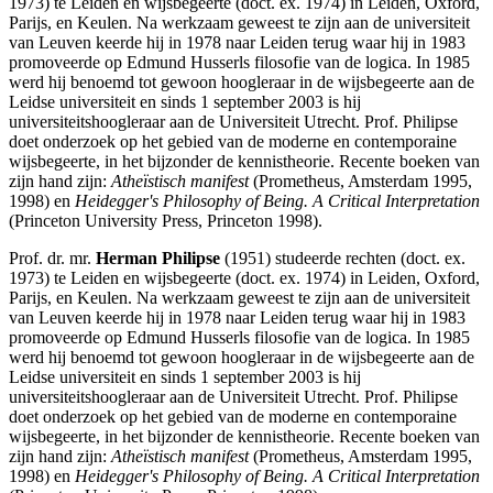
1973) te Leiden en wijsbegeerte (doct. ex. 1974) in Leiden, Oxford,
Parijs, en Keulen. Na werkzaam geweest te zijn aan de universiteit
van Leuven keerde hij in 1978 naar Leiden terug waar hij in 1983
promoveerde op Edmund Husserls filosofie van de logica. In 1985
werd hij benoemd tot gewoon hoogleraar in de wijsbegeerte aan de
Leidse universiteit en sinds 1 september 2003 is hij
universiteitshoogleraar aan de Universiteit Utrecht. Prof. Philipse
doet onderzoek op het gebied van de moderne en contemporaine
wijsbegeerte, in het bijzonder de kennistheorie. Recente boeken van
zijn hand zijn:
Atheïstisch manifest
(Prometheus, Amsterdam 1995,
1998) en
Heidegger's Philosophy of Being. A Critical Interpretation
(Princeton University Press, Princeton 1998).
Prof. dr. mr.
Herman Philipse
(1951) studeerde rechten (doct. ex.
1973) te Leiden en wijsbegeerte (doct. ex. 1974) in Leiden, Oxford,
Parijs, en Keulen. Na werkzaam geweest te zijn aan de universiteit
van Leuven keerde hij in 1978 naar Leiden terug waar hij in 1983
promoveerde op Edmund Husserls filosofie van de logica. In 1985
werd hij benoemd tot gewoon hoogleraar in de wijsbegeerte aan de
Leidse universiteit en sinds 1 september 2003 is hij
universiteitshoogleraar aan de Universiteit Utrecht. Prof. Philipse
doet onderzoek op het gebied van de moderne en contemporaine
wijsbegeerte, in het bijzonder de kennistheorie. Recente boeken van
zijn hand zijn:
Atheïstisch manifest
(Prometheus, Amsterdam 1995,
1998) en
Heidegger's Philosophy of Being. A Critical Interpretation