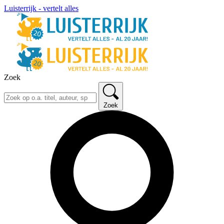
Luisterrijk - vertelt alles
Zoek
Zoek