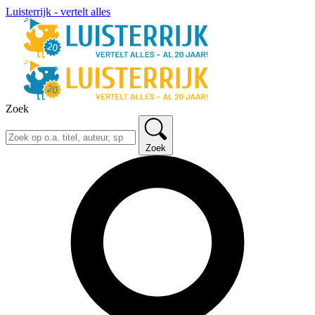
Luisterrijk - vertelt alles
Zoek
Zoek