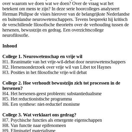
over waarom we doen wat we doen? Over de vraag wat het
betekent om mens te zijn? In deze serie hoorcolleges analyseert
Herman Philipse de visies hierover van de belangrijkste Nederlandse
en buitenlandse neurowetenschappers. Tevens bespreekt hij kritisch
de verschillende filosofische theorieën over de verhouding tussen de
hersenen, bewustzijn en gedrag. Een overzichtscollege
neurofilosofie.
Inhoud
College 1. Neurowetenschap en vrije wil
H1. Reanimatie van het vrije-wil-debat door neurowetenschappers
H2. Hersensonderzoek over vrije wil van Libet tot Haynes
H3. Posities in het filosofische vrije-wil debat
College 2. Hoe verhoudt bewustzijn zich tot processen in de
hersenen?
H4. Het hersenen-geest probleem: substantiedualisme
H5. Het reductionistische programma
H6. Een synthese: niet-reductief monisme
College 3. Wat verklaart ons gedrag?
H7. Psychische functies als emergente eigenschappen
H8. Van functie naar epifenomeen
H9. Eliminatief materialisme