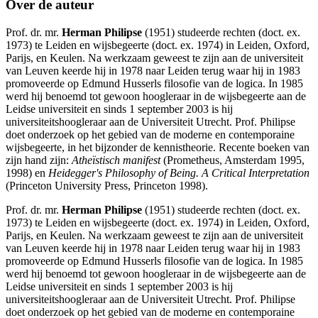
Over de auteur
Prof. dr. mr.
Herman Philipse
(1951) studeerde rechten (doct. ex.
1973) te Leiden en wijsbegeerte (doct. ex. 1974) in Leiden, Oxford,
Parijs, en Keulen. Na werkzaam geweest te zijn aan de universiteit
van Leuven keerde hij in 1978 naar Leiden terug waar hij in 1983
promoveerde op Edmund Husserls filosofie van de logica. In 1985
werd hij benoemd tot gewoon hoogleraar in de wijsbegeerte aan de
Leidse universiteit en sinds 1 september 2003 is hij
universiteitshoogleraar aan de Universiteit Utrecht. Prof. Philipse
doet onderzoek op het gebied van de moderne en contemporaine
wijsbegeerte, in het bijzonder de kennistheorie. Recente boeken van
zijn hand zijn:
Atheïstisch manifest
(Prometheus, Amsterdam 1995,
1998) en
Heidegger's Philosophy of Being. A Critical Interpretation
(Princeton University Press, Princeton 1998).
Prof. dr. mr.
Herman Philipse
(1951) studeerde rechten (doct. ex.
1973) te Leiden en wijsbegeerte (doct. ex. 1974) in Leiden, Oxford,
Parijs, en Keulen. Na werkzaam geweest te zijn aan de universiteit
van Leuven keerde hij in 1978 naar Leiden terug waar hij in 1983
promoveerde op Edmund Husserls filosofie van de logica. In 1985
werd hij benoemd tot gewoon hoogleraar in de wijsbegeerte aan de
Leidse universiteit en sinds 1 september 2003 is hij
universiteitshoogleraar aan de Universiteit Utrecht. Prof. Philipse
doet onderzoek op het gebied van de moderne en contemporaine