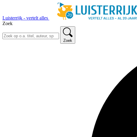
Luisterrijk - vertelt alles
Zoek
Zoek