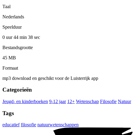
Taal
Nederlands
Speelduur
0 uur 44 min
38 sec
Bestandsgrootte
45 MB
Formaat
mp3 download en geschikt voor de Luisterrijk app
Categorieën
Jeugd- en kinderboeken
9-12 jaar
12+
Wetenschap
Filosofie
Natuur
Tags
educatief
filosofie
natuurwetenschappen