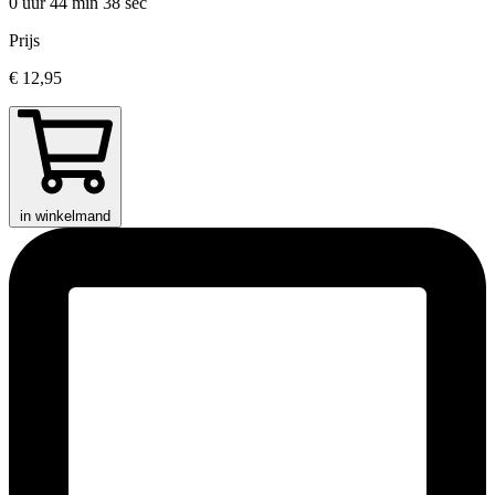
0 uur 44 min
38 sec
Prijs
€ 12,95
in winkelmand