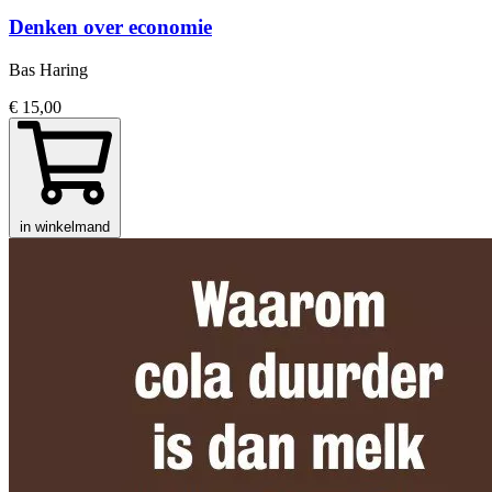
Denken over economie
Bas Haring
€ 15,00
in winkelmand