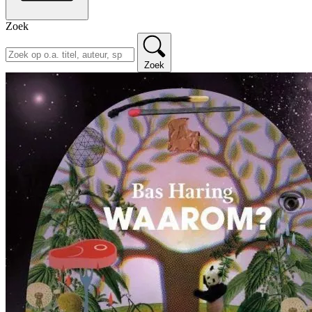
Zoek
Zoek