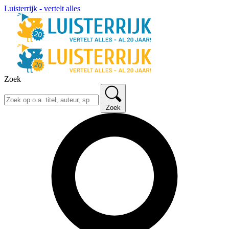
Luisterrijk - vertelt alles
Zoek
Zoek