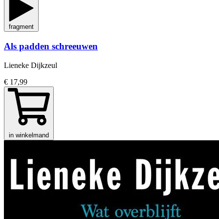
fragment
Als padden schreeuwen
Lieneke Dijkzeul
€ 17,99
in winkelmand