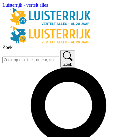
Luisterrijk - vertelt alles
Zoek
Zoek