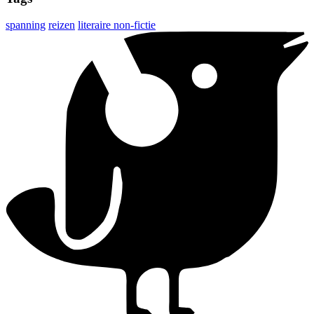
spanning
reizen
literaire non-fictie