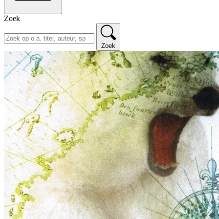
Zoek
Zoek