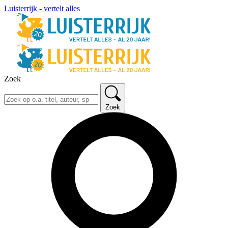
Luisterrijk - vertelt alles
Zoek
Zoek