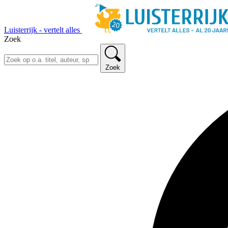
Luisterrijk - vertelt alles
Zoek
Zoek