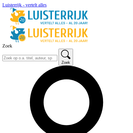
Luisterrijk - vertelt alles
Zoek
Zoek