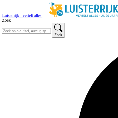
Luisterrijk - vertelt alles
Zoek
Zoek