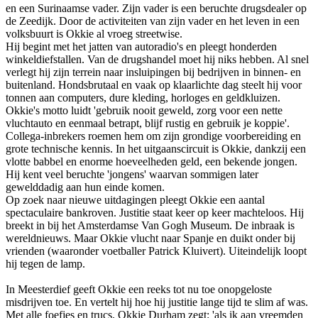
en een Surinaamse vader. Zijn vader is een beruchte drugsdealer op
de Zeedijk. Door de activiteiten van zijn vader en het leven in een
volksbuurt is Okkie al vroeg streetwise.
Hij begint met het jatten van autoradio's en pleegt honderden
winkeldiefstallen. Van de drugshandel moet hij niks hebben. Al snel
verlegt hij zijn terrein naar insluipingen bij bedrijven in binnen- en
buitenland. Hondsbrutaal en vaak op klaarlichte dag steelt hij voor
tonnen aan computers, dure kleding, horloges en geldkluizen.
Okkie's motto luidt 'gebruik nooit geweld, zorg voor een nette
vluchtauto en eenmaal betrapt, blijf rustig en gebruik je koppie'.
Collega-inbrekers roemen hem om zijn grondige voorbereiding en
grote technische kennis. In het uitgaanscircuit is Okkie, dankzij een
vlotte babbel en enorme hoeveelheden geld, een bekende jongen.
Hij kent veel beruchte 'jongens' waarvan sommigen later
gewelddadig aan hun einde komen.
Op zoek naar nieuwe uitdagingen pleegt Okkie een aantal
spectaculaire bankroven. Justitie staat keer op keer machteloos. Hij
breekt in bij het Amsterdamse Van Gogh Museum. De inbraak is
wereldnieuws. Maar Okkie vlucht naar Spanje en duikt onder bij
vrienden (waaronder voetballer Patrick Kluivert). Uiteindelijk loopt
hij tegen de lamp.
In Meesterdief geeft Okkie een reeks tot nu toe onopgeloste
misdrijven toe. En vertelt hij hoe hij justitie lange tijd te slim af was.
Met alle foefjes en trucs. Okkie Durham zegt: 'als ik aan vreemden