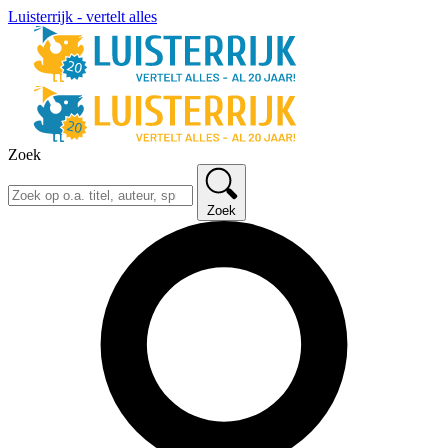
Luisterrijk - vertelt alles
Zoek
Zoek