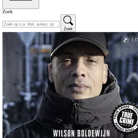
Zoek
Zoek