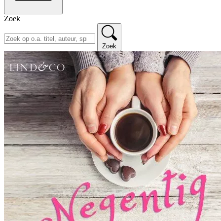
Zoek
Zoek