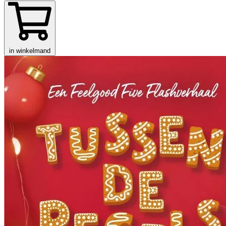
in winkelmand