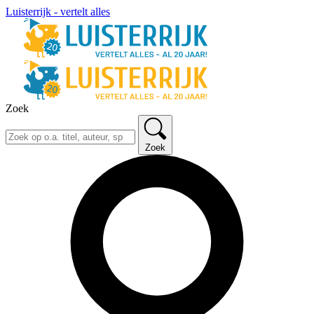
Luisterrijk - vertelt alles
Zoek
Zoek