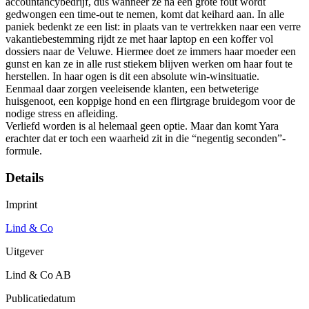
accountancybedrijf, dus wanneer ze na een grote fout wordt
gedwongen een time-out te nemen, komt dat keihard aan. In alle
paniek bedenkt ze een list: in plaats van te vertrekken naar een verre
vakantiebestemming rijdt ze met haar laptop en een koffer vol
dossiers naar de Veluwe. Hiermee doet ze immers haar moeder een
gunst en kan ze in alle rust stiekem blijven werken om haar fout te
herstellen. In haar ogen is dit een absolute win-winsituatie.
Eenmaal daar zorgen veeleisende klanten, een betweterige
huisgenoot, een koppige hond en een flirtgrage bruidegom voor de
nodige stress en afleiding.
Verliefd worden is al helemaal geen optie. Maar dan komt Yara
erachter dat er toch een waarheid zit in die “negentig seconden”-
formule.
Details
Imprint
Lind & Co
Uitgever
Lind & Co AB
Publicatiedatum