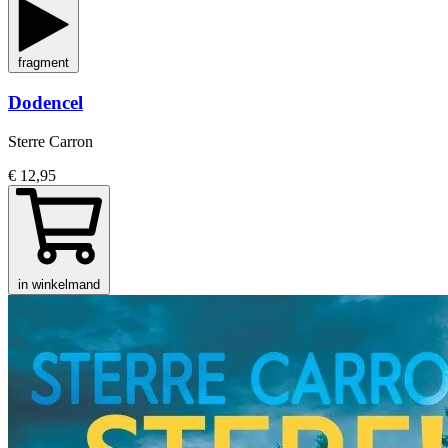
fragment
Dodencel
Sterre Carron
€ 12,95
in winkelmand