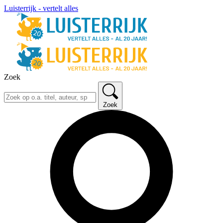
Luisterrijk - vertelt alles
Zoek
Zoek