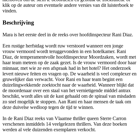
klik op de auteur om eventuele andere versies van dit luisterboek te
vinden.
Beschrijving
Mara is het eerste deel in de reeks over hoofdinspecteur Rani Diaz.
Een rustige herfstdag wordt ruw verstoord wanneer een jonge
vrouw vermoord wordt teruggevonden in een hotelkamer. Rani
Diaz, de temperamentvolle hoofdinspecteur Moordzaken, wordt met
haar team meteen op de zaak gezet. Is de vrouw vermoord door haar
minnaar, met wie ze een afspraak had in het hotel? Het onderzoek
levert nieuwe feiten en vragen op. De waarheid is veel complexer en
gruwelijker dan verwacht. Voor Rani en haar team begint een
duizelingwekkende zoektocht naar de waarheid. Wanneer blijkt dat
de moordenaar over een staal van het vernietigende middel antrax
beschikt, wordt alles uit de kast gehaald om de spiraal van misdaden
zo snel mogelijk te stoppen. Aan Rani en haar mensen de taak om
deze duivelse wedloop tegen de tijd te winnen.
In de Rani Diaz reeks van Vlaamse thriller queen Sterre Carron
verschenen inmiddels 14 veelgelezen thrillers. Van deze boeken
werden al vele duizenden exemplaren verkocht.