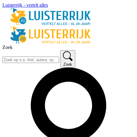
Luisterrijk - vertelt alles
Zoek
Zoek