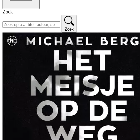
Zoek
Zoek