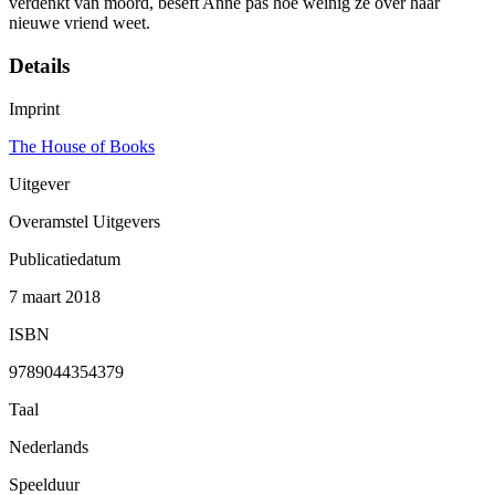
verdenkt van moord, beseft Anne pas hoe weinig ze over haar
nieuwe vriend weet.
Details
Imprint
The House of Books
Uitgever
Overamstel Uitgevers
Publicatiedatum
7 maart 2018
ISBN
9789044354379
Taal
Nederlands
Speelduur