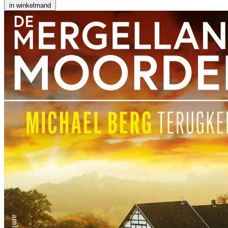
in winkelmand