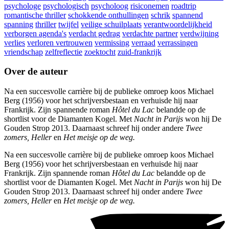
psychologe
psychologisch
psycholoog
risiconemen
roadtrip
romantische thriller
schokkende onthullingen
schrik
spannend
spanning
thriller
twijfel
veilige schuilplaats
verantwoordelijkheid
verborgen agenda's
verdacht gedrag
verdachte partner
verdwijning
verlies
verloren vertrouwen
vermissing
verraad
verrassingen
vriendschap
zelfreflectie
zoektocht
zuid-frankrijk
Over de auteur
Na een succesvolle carrière bij de publieke omroep koos Michael
Berg (1956) voor het schrijversbestaan en verhuisde hij naar
Frankrijk. Zijn spannende roman
Hôtel du Lac
belandde op de
shortlist voor de Diamanten Kogel. Met
Nacht in Parijs
won hij De
Gouden Strop 2013. Daarnaast schreef hij onder andere
Twee
zomers, Heller
en
Het meisje op de weg.
Na een succesvolle carrière bij de publieke omroep koos Michael
Berg (1956) voor het schrijversbestaan en verhuisde hij naar
Frankrijk. Zijn spannende roman
Hôtel du Lac
belandde op de
shortlist voor de Diamanten Kogel. Met
Nacht in Parijs
won hij De
Gouden Strop 2013. Daarnaast schreef hij onder andere
Twee
zomers, Heller
en
Het meisje op de weg.