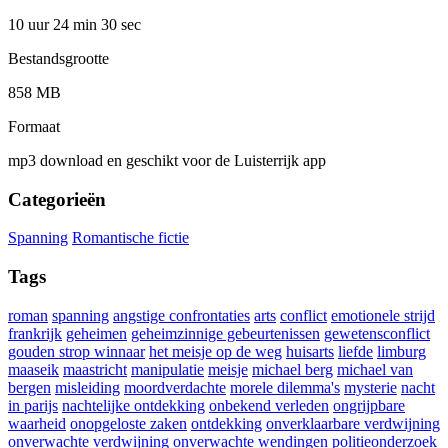
10 uur 24 min
30 sec
Bestandsgrootte
858 MB
Formaat
mp3 download en geschikt voor de Luisterrijk app
Categorieën
Spanning
Romantische fictie
Tags
roman
spanning
angstige confrontaties
arts
conflict
emotionele strijd
frankrijk
geheimen
geheimzinnige gebeurtenissen
gewetensconflict
gouden strop winnaar
het meisje op de weg
huisarts
liefde
limburg
maaseik
maastricht
manipulatie
meisje
michael berg
michael van
bergen
misleiding
moordverdachte
morele dilemma's
mysterie
nacht
in parijs
nachtelijke ontdekking
onbekend verleden
ongrijpbare
waarheid
onopgeloste zaken
ontdekking
onverklaarbare verdwijning
onverwachte verdwijning
onverwachte wendingen
politieonderzoek