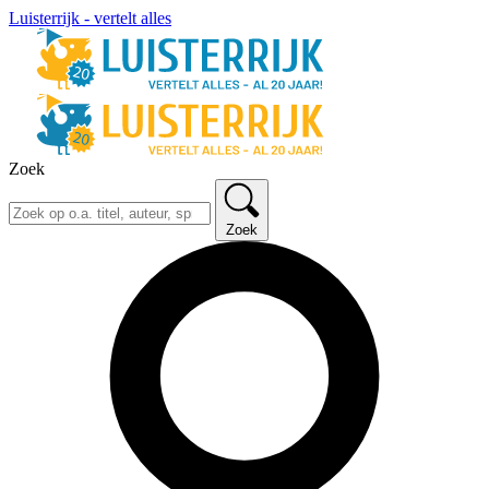
Luisterrijk - vertelt alles
Zoek
Zoek