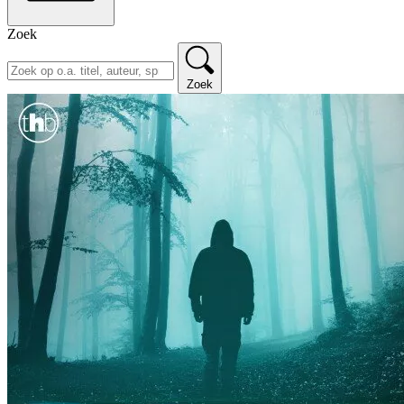
Zoek
Zoek