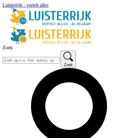
Luisterrijk - vertelt alles
Zoek
Zoek