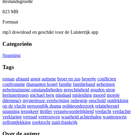
Bestandsgrootte
823 MB
Formaat
mp3 download en geschikt voor de Luisterrijk app
Categorieën
Spanning
Tags
roman
afstand
angst
autisme
broer en zus
broertje
conflicten
confrontatie
diamanten kogel
familie
familieband
geheimen
geheimzinnige omstandigheden
gerechtigheid
gouden strop
herinneringen
michael berg
misdaad
misleiding
moord
morele
dilemma's
mysterieuze verdwijning
onbegrip
onschuld
ontdekking
op de vlucht
persoonlijk drama
politieonderzoek
relatieherstel
spanning
terugkeer
thriller
verantwoordelijkheid
verdacht
verdachte
verklaring
verraad
vertrouwen
waarheid achterhalen
wantrouwen
zelfontdekking
zoektocht
zuid-frankrijk
Over de auteur