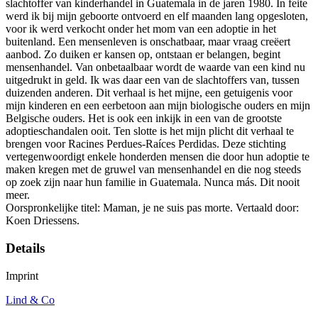
slachtoffer van kinderhandel in Guatemala in de jaren 1980. In feite
werd ik bij mijn geboorte ontvoerd en elf maanden lang opgesloten,
voor ik werd verkocht onder het mom van een adoptie in het
buitenland. Een mensenleven is onschatbaar, maar vraag creëert
aanbod. Zo duiken er kansen op, ontstaan er belangen, begint
mensenhandel. Van onbetaalbaar wordt de waarde van een kind nu
uitgedrukt in geld. Ik was daar een van de slachtoffers van, tussen
duizenden anderen. Dit verhaal is het mijne, een getuigenis voor
mijn kinderen en een eerbetoon aan mijn biologische ouders en mijn
Belgische ouders. Het is ook een inkijk in een van de grootste
adoptieschandalen ooit. Ten slotte is het mijn plicht dit verhaal te
brengen voor Racines Perdues-Raíces Perdidas. Deze stichting
vertegenwoordigt enkele honderden mensen die door hun adoptie te
maken kregen met de gruwel van mensenhandel en die nog steeds
op zoek zijn naar hun familie in Guatemala. Nunca más. Dit nooit
meer.
Oorspronkelijke titel: Maman, je ne suis pas morte. Vertaald door:
Koen Driessens.
Details
Imprint
Lind & Co