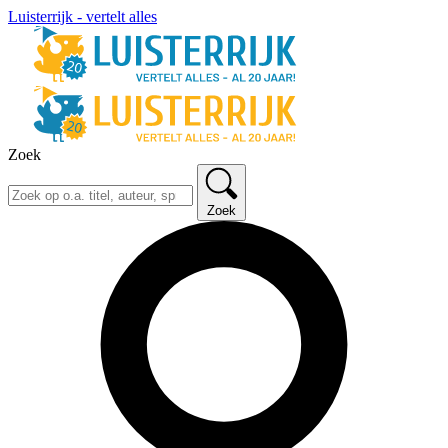
Luisterrijk - vertelt alles
Zoek
Zoek