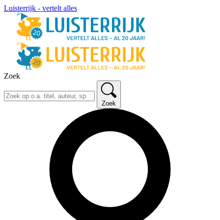
Luisterrijk - vertelt alles
Zoek
Zoek