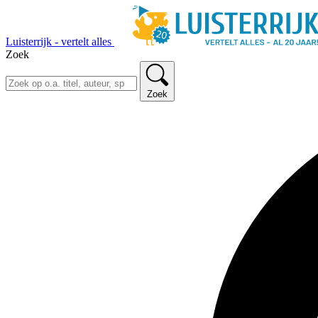
Luisterrijk - vertelt alles
Zoek
Zoek