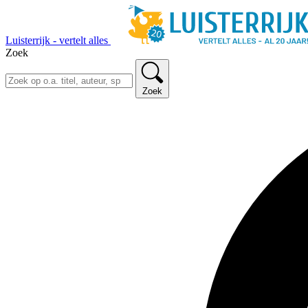
Luisterrijk - vertelt alles
Zoek
Zoek