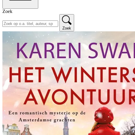
Zoek
Zoek