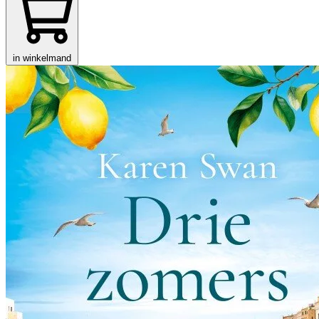
in winkelmand