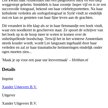
Lee kwam naar Amsterdam met een pasgeboren baby en een diep
weggestopt geheim. Inmiddels is haar zoontje Jasper vijf en is ze een
succesvolle fotograaf, bekend om haar celebrityportretten. Na haar
turbulente verleden als oorlogsfotograaf in Syrië vindt ze eindelijk
rust en kan ze genieten van haar fijne leven aan de grachten.
Dit verandert in één klap als ze in haar fietsmandje een boek vindt,
waar een noodkreet in geschreven staat. Ze spoort de schrijver van
het boek op in de hoop meer te weten te komen over de
onheilspellende boodschap. Terwijl het in het winterse Amsterdam
steeds kouder wordt, wordt Lee langzaam ingehaald door haar
verleden en zal ze haar traumatische herinneringen eindelijk onder
ogen moeten zien...
'Maak je op voor een paar uur leesvermaak' ‒
Hebban.nl
Details
Imprint
Xander Uitgevers B.V.
Uitgever
Xander Uitgevers B.V.