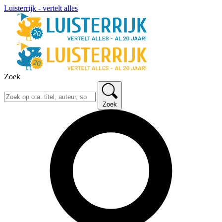
Luisterrijk - vertelt alles
Zoek
Zoek