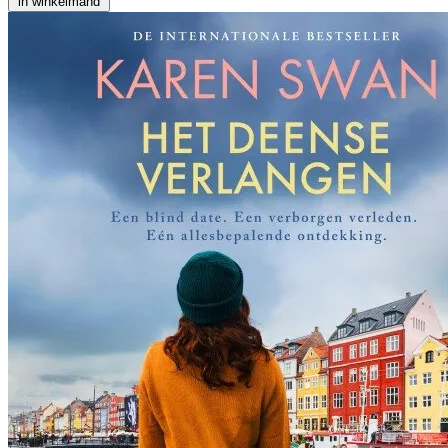
in winkelmand