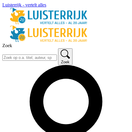
Luisterrijk - vertelt alles
Zoek
Zoek