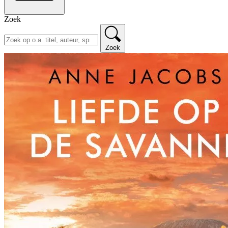
Zoek
Zoek