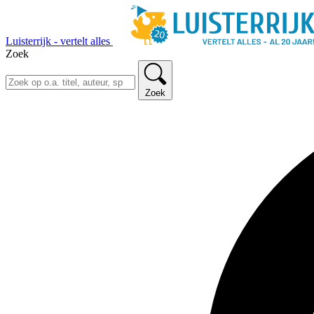
Luisterrijk - vertelt alles
Zoek
Zoek