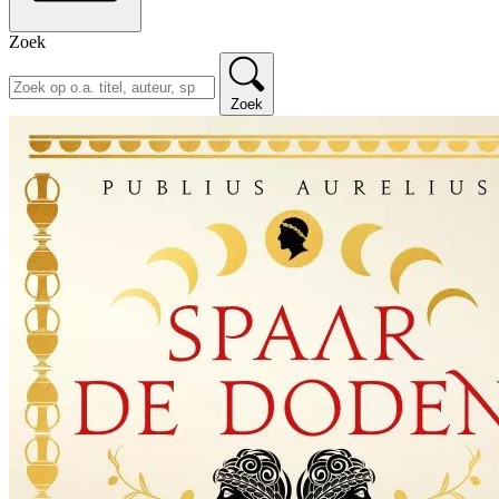
Zoek
Zoek