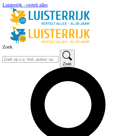
Luisterrijk - vertelt alles
Zoek
Zoek