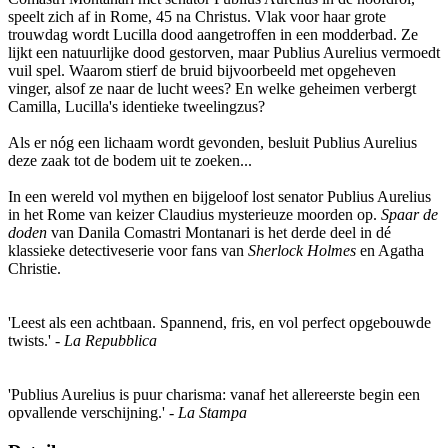
speelt zich af in Rome, 45 na Christus. Vlak voor haar grote
trouwdag wordt Lucilla dood aangetroffen in een modderbad. Ze
lijkt een natuurlijke dood gestorven, maar Publius Aurelius vermoedt
vuil spel. Waarom stierf de bruid bijvoorbeeld met opgeheven
vinger, alsof ze naar de lucht wees? En welke geheimen verbergt
Camilla, Lucilla's identieke tweelingzus?
Als er nóg een lichaam wordt gevonden, besluit Publius Aurelius
deze zaak tot de bodem uit te zoeken...
In een wereld vol mythen en bijgeloof lost senator Publius Aurelius
in het Rome van keizer Claudius mysterieuze moorden op.
Spaar de
doden
van Danila Comastri Montanari is het derde deel in dé
klassieke detectiveserie voor fans van
Sherlock Holmes
en Agatha
Christie.
'Leest als een achtbaan. Spannend, fris, en vol perfect opgebouwde
twists.' -
La Repubblica
'Publius Aurelius is puur charisma: vanaf het allereerste begin een
opvallende verschijning.' -
La Stampa