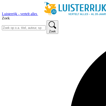
Luisterrijk - vertelt alles
Zoek
Zoek