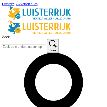
Luisterrijk - vertelt alles
Zoek
Zoek