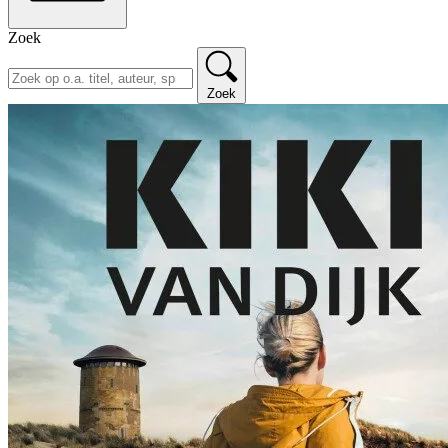
Zoek
Zoek