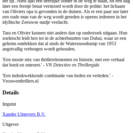
het lijf. Niets lijkt een heerlijke zomer in de weg te staan, tot een dag
later een feestje bruut verstoord wordt door de politie: het lichaam
van Oliviers opa is gevonden in de duinen. Als er een paar uur later
een oude man van de weg wordt gereden is opeens iedereen in het
idyllische Zeeuwse stadje verdacht.
Tara en Olivier kunnen niet anders dan op onderzoek uitgaan. Hun
zoektocht leidt hen tot in de achterbuurten van Dubai, waar ze een
geheim ontdekken dat al sinds de Watersnoodramp van 1953
angstvallig verborgen wordt gehouden.
'Een mooie mix van thrillerelementen en historie, met een verhaal
dat boeit en ontroert.' -
VN Detective en Thrillergids
'Een indrukwekkende combinatie van heden en verleden.' -
Vrouwenthrillers.nl
Details
Imprint
Xander Uitgevers B.V.
Uitgever