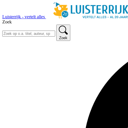
Luisterrijk - vertelt alles
Zoek
Zoek