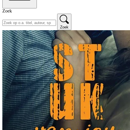
Zoek
Zoek