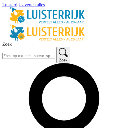
Luisterrijk - vertelt alles
Zoek
Zoek