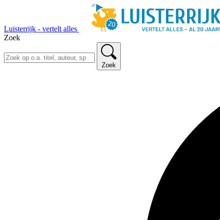
Luisterrijk - vertelt alles
Zoek
Zoek