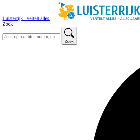
Luisterrijk - vertelt alles
Zoek
Zoek