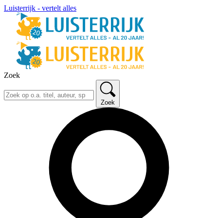
Luisterrijk - vertelt alles
Zoek
Zoek