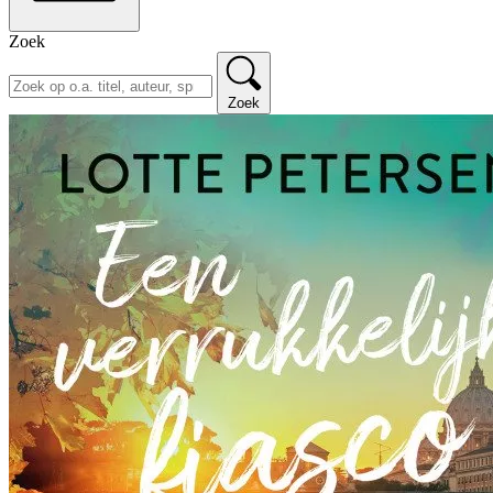
Zoek
Zoek