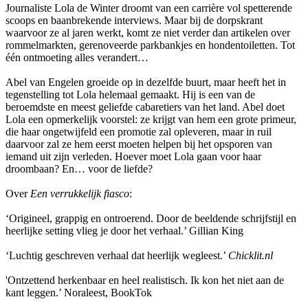
Journaliste Lola de Winter droomt van een carrière vol spetterende
scoops en baanbrekende interviews. Maar bij de dorpskrant
waarvoor ze al jaren werkt, komt ze niet verder dan artikelen over
rommelmarkten, gerenoveerde parkbankjes en hondentoiletten. Tot
één ontmoeting alles verandert…
Abel van Engelen groeide op in dezelfde buurt, maar heeft het in
tegenstelling tot Lola helemaal gemaakt. Hij is een van de
beroemdste en meest geliefde cabaretiers van het land. Abel doet
Lola een opmerkelijk voorstel: ze krijgt van hem een grote primeur,
die haar ongetwijfeld een promotie zal opleveren, maar in ruil
daarvoor zal ze hem eerst moeten helpen bij het opsporen van
iemand uit zijn verleden. Hoever moet Lola gaan voor haar
droombaan? En… voor de liefde?
Over
Een verrukkelijk fiasco
:
‘Origineel, grappig en ontroerend. Door de beeldende schrijfstijl en
heerlijke setting vlieg je door het verhaal.’ Gillian King
‘Luchtig geschreven verhaal dat heerlijk wegleest.’
Chicklit.nl
'Ontzettend herkenbaar en heel realistisch. Ik kon het niet aan de
kant leggen.’ Noraleest, BookTok