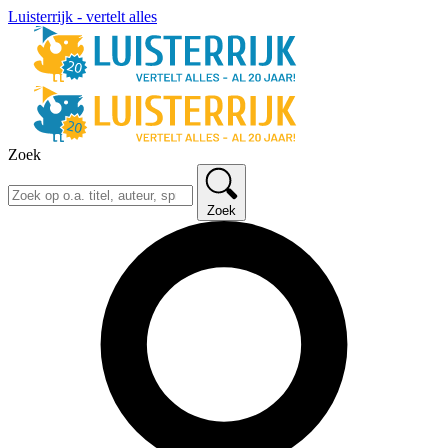
Luisterrijk - vertelt alles
Zoek
Zoek