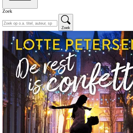
Zoek
Zoek