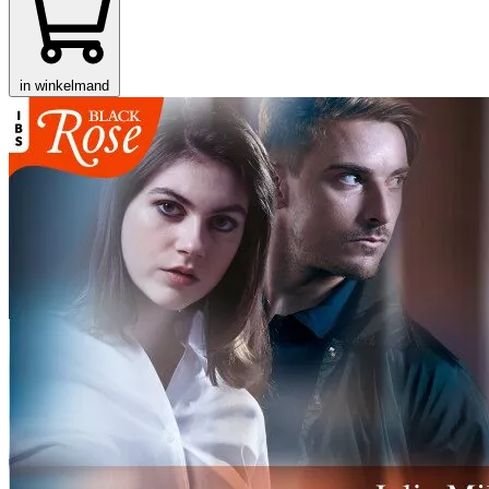
in winkelmand