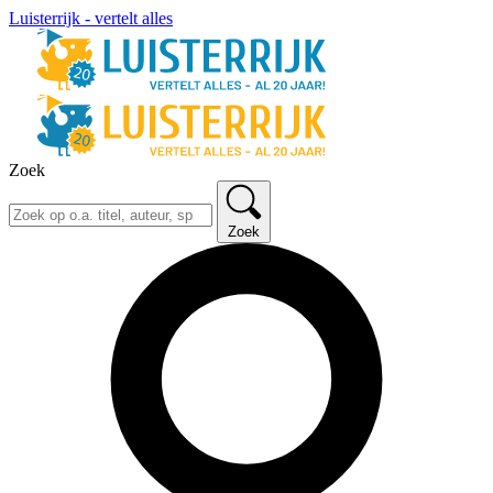
Luisterrijk - vertelt alles
Zoek
Zoek