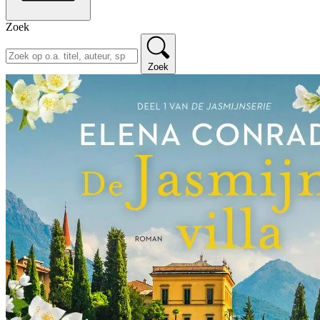
Zoek
Zoek