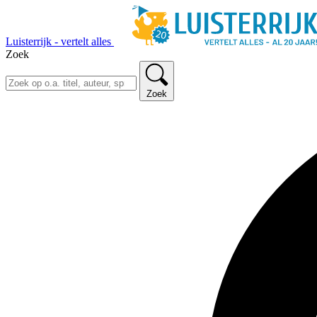
Luisterrijk - vertelt alles
Zoek
Zoek