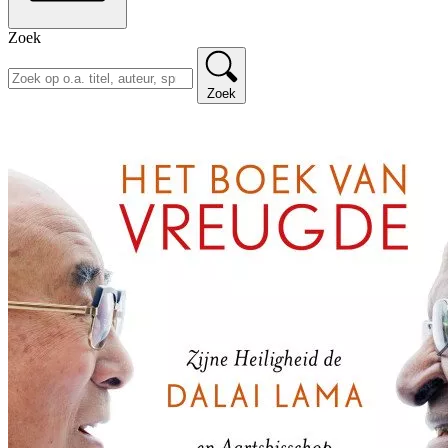
Zoek
Zoek