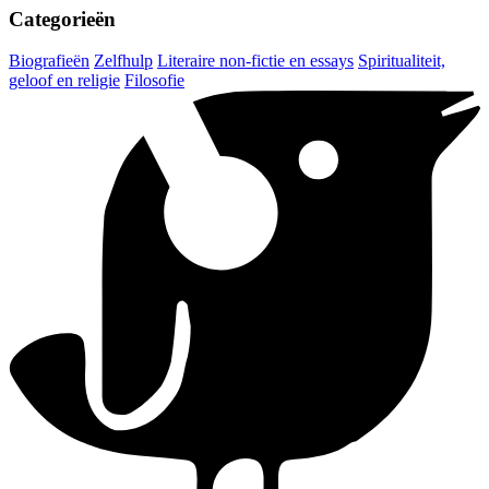
Categorieën
Biografieën
Zelfhulp
Literaire non-fictie en essays
Spiritualiteit,
geloof en religie
Filosofie