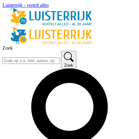
Luisterrijk - vertelt alles
Zoek
Zoek