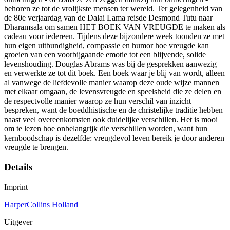
behoren ze tot de vrolijkste mensen ter wereld. Ter gelegenheid van
de 80e verjaardag van de Dalai Lama reisde Desmond Tutu naar
Dharamsala om samen HET BOEK VAN VREUGDE te maken als
cadeau voor iedereen. Tijdens deze bijzondere week toonden ze met
hun eigen uitbundigheid, compassie en humor hoe vreugde kan
groeien van een voorbijgaande emotie tot een blijvende, solide
levenshouding. Douglas Abrams was bij de gesprekken aanwezig
en verwerkte ze tot dit boek. Een boek waar je blij van wordt, alleen
al vanwege de liefdevolle manier waarop deze oude wijze mannen
met elkaar omgaan, de levensvreugde en speelsheid die ze delen en
de respectvolle manier waarop ze hun verschil van inzicht
bespreken, want de boeddhistische en de christelijke traditie hebben
naast veel overeenkomsten ook duidelijke verschillen. Het is mooi
om te lezen hoe onbelangrijk die verschillen worden, want hun
kernboodschap is dezelfde: vreugdevol leven bereik je door anderen
vreugde te brengen.
Details
Imprint
HarperCollins Holland
Uitgever