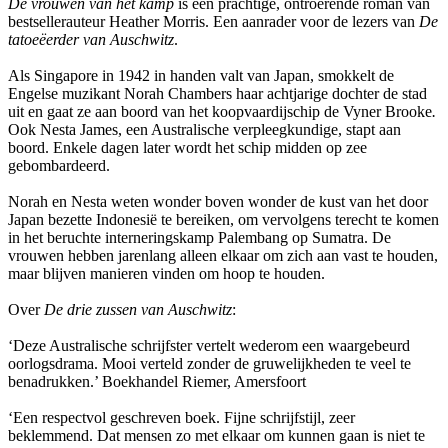
De vrouwen van het kamp
is een prachtige, ontroerende roman van
bestsellerauteur Heather Morris. Een aanrader voor de lezers van
De
tatoeëerder van Auschwitz
.
Als Singapore in 1942 in handen valt van Japan, smokkelt de
Engelse muzikant Norah Chambers haar achtjarige dochter de stad
uit en gaat ze aan boord van het koopvaardijschip de Vyner Brooke
.
Ook Nesta James, een Australische verpleegkundige, stapt aan
boord. Enkele dagen later wordt het schip midden op zee
gebombardeerd.
Norah en Nesta weten wonder boven wonder de kust van het door
Japan bezette Indonesië te bereiken, om vervolgens terecht te komen
in het beruchte interneringskamp Palembang op Sumatra. De
vrouwen hebben jarenlang alleen elkaar om zich aan vast te houden,
maar blijven manieren vinden om hoop te houden.
Over
De drie zussen van Auschwitz
:
‘Deze Australische schrijfster vertelt wederom een waargebeurd
oorlogsdrama. Mooi verteld zonder de gruwelijkheden te veel te
benadrukken.’ Boekhandel Riemer, Amersfoort
‘Een respectvol geschreven boek. Fijne schrijfstijl, zeer
beklemmend. Dat mensen zo met elkaar om kunnen gaan is niet te