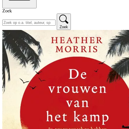
Zoek
Zoek