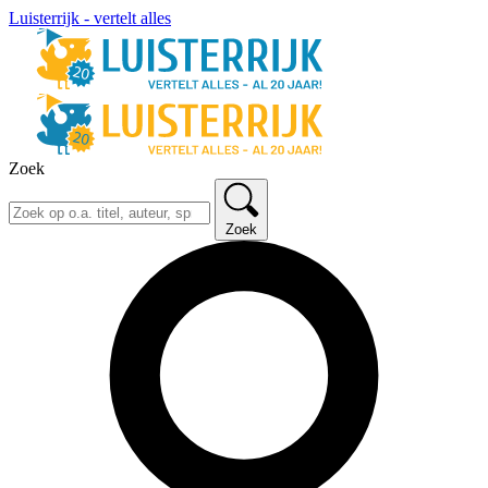
Luisterrijk - vertelt alles
Zoek
Zoek