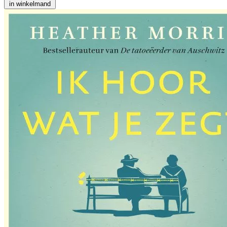
in winkelmand