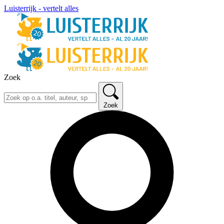
Luisterrijk - vertelt alles
Zoek
Zoek