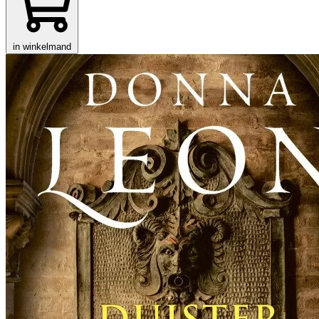
in winkelmand