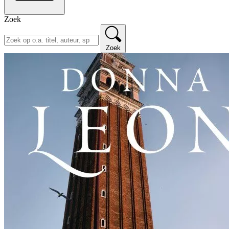
Zoek
Zoek