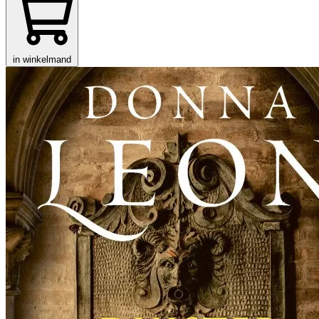
in winkelmand