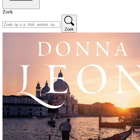
Zoek
Zoek