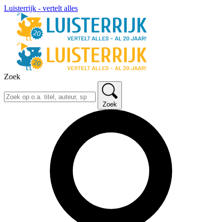
Luisterrijk - vertelt alles
Zoek
Zoek