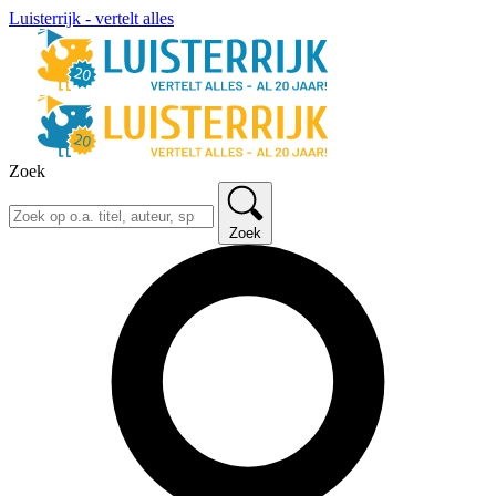
Luisterrijk - vertelt alles
Zoek
Zoek