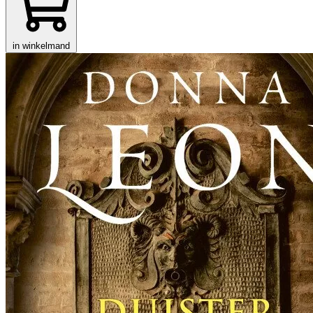
in winkelmand