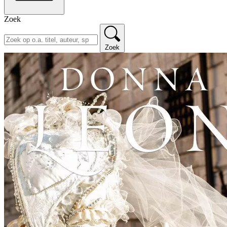
Zoek
Zoek