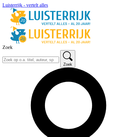
Luisterrijk - vertelt alles
Zoek
Zoek