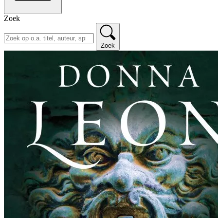
Zoek
Zoek