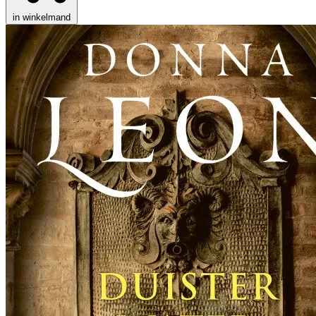
in winkelmand