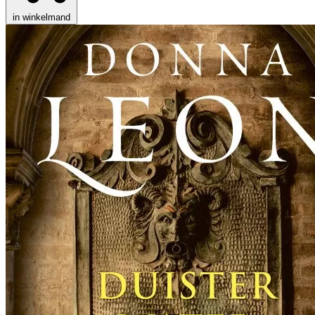
in winkelmand