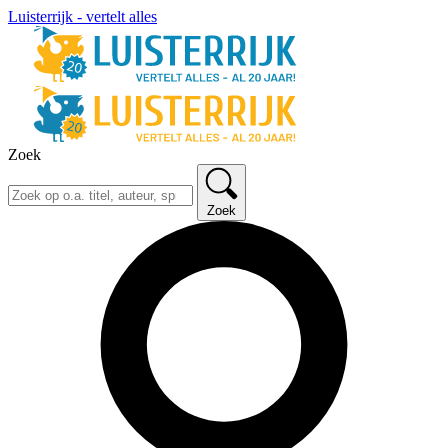
Luisterrijk - vertelt alles
Zoek
Zoek