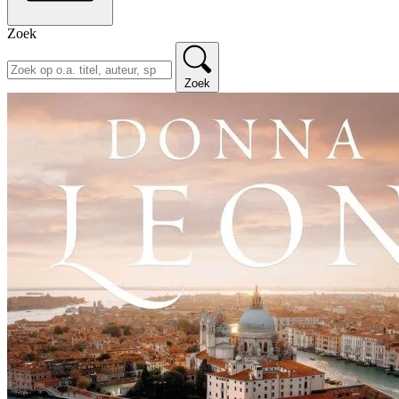
Zoek
Zoek